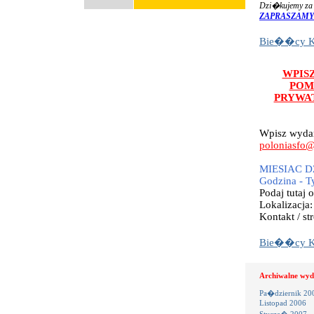
Dzi�kujemy za 
ZAPRASZAMY
Bie��cy Ka
WPIS
POM
PRYWA
Wpisz wydar
poloniasfo
MIESIAC DZ
Godzina - T
Podaj tutaj
Lokalizacja
Kontakt / str
Bie��cy Ka
Archiwalne wyd
Pa�dziernik 20
Listopad 2006