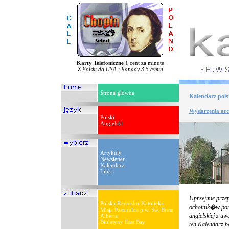
Karty Telefoniczne
1 cent za minute
Z Polski do USA i Kanady 3.5 c/min
Strona glowna
Kalendarz pol
Wydarzenia arc
Polski
Angielski
Artykuly
Newsletter
Kalendarz
Linki
Uprzejmie prze
Polska Rzymsko-Katolicka
ochotnik�w pom
Misja Pastoralna p.w. Sw. Brata
angielskiej z u
Alberta
Biuletyny East Bay
ten Kalendarz b